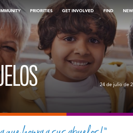
OMMUNITY
PRIORITIES
GET INVOLVED
FIND
NEW
UELOS
24 de julio de 
 que honra a sus abuelos!”