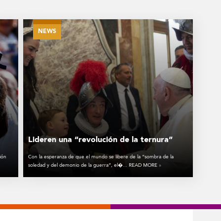
NEWS
Lideren una “revolución de la ternura”
ión
Con la esperanza de que el mundo se libere de la “sombra de la
soledad y del demonio de la guerra”, el�... READ MORE
»