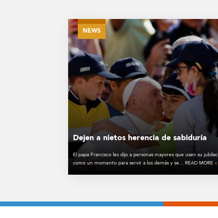
NEWS
Dejen a nietos herencia de sabiduría
El papa Francisco les dijo a personas mayores que usen su jubilac
como un momento para servir a los demás y se... READ MORE
»