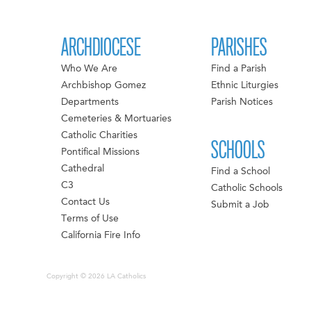
ARCHDIOCESE
PARISHES
Who We Are
Find a Parish
Archbishop Gomez
Ethnic Liturgies
Departments
Parish Notices
Cemeteries & Mortuaries
Catholic Charities
SCHOOLS
Pontifical Missions
Cathedral
Find a School
C3
Catholic Schools
Contact Us
Submit a Job
Terms of Use
California Fire Info
Copyright © 2026 LA Catholics