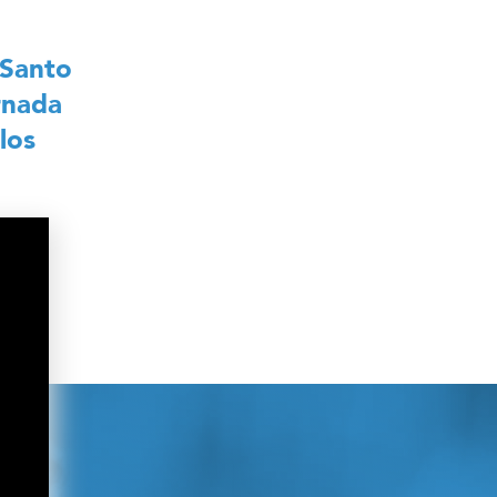
 Santo
rnada
los