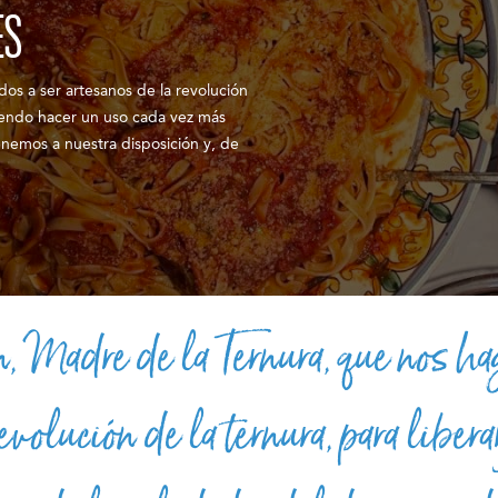
ES
os a ser artesanos de la revolución
endo hacer un uso cada vez más
enemos a nuestra disposición y, de
, Madre de la Ternura, que nos ha
revolución de la ternura, para libera