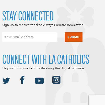
STAY CONNECTED
Sign up to receive the free Always Forward newsletter.
CONNECT WITH LA CATHOLICS
Help us bring our faith to life along the digital highways.