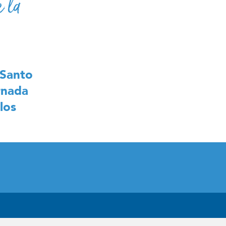
 la
 Santo
rnada
los