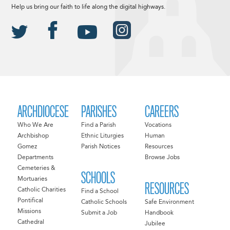
Help us bring our faith to life along the digital highways.
ARCHDIOCESE
PARISHES
CAREERS
Who We Are
Find a Parish
Vocations
Archbishop
Ethnic Liturgies
Human
Gomez
Parish Notices
Resources
Departments
Browse Jobs
Cemeteries &
SCHOOLS
Mortuaries
RESOURCES
Catholic Charities
Find a School
Pontifical
Catholic Schools
Safe Environment
Missions
Submit a Job
Handbook
Cathedral
Jubilee