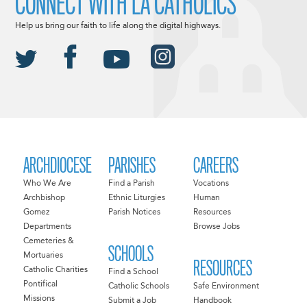
CONNECT WITH LA CATHOLICS
Help us bring our faith to life along the digital highways.
ARCHDIOCESE
PARISHES
CAREERS
Who We Are
Find a Parish
Vocations
Archbishop
Ethnic Liturgies
Human
Gomez
Parish Notices
Resources
Departments
Browse Jobs
Cemeteries &
SCHOOLS
Mortuaries
RESOURCES
Catholic Charities
Find a School
Pontifical
Catholic Schools
Safe Environment
Missions
Submit a Job
Handbook