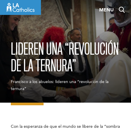
Skip
MENU
to
content
LIDEREN UNA “REVOLUCIÓN
DE LA TERNURA”
Francisco a los abuelos: lideren una “revolución de la
ternura”
Con la esperanza de que el mundo se libere de la “sombra