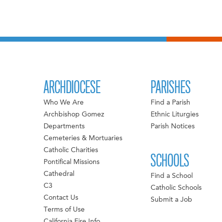
ARCHDIOCESE
PARISHES
Who We Are
Find a Parish
Archbishop Gomez
Ethnic Liturgies
Departments
Parish Notices
Cemeteries & Mortuaries
Catholic Charities
SCHOOLS
Pontifical Missions
Cathedral
Find a School
C3
Catholic Schools
Contact Us
Submit a Job
Terms of Use
California Fire Info