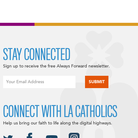
STAY CONNECTED
Sign up to receive the free Always Forward newsletter.
CONNECT WITH LA CATHOLICS
Help us bring our faith to life along the digital highways.