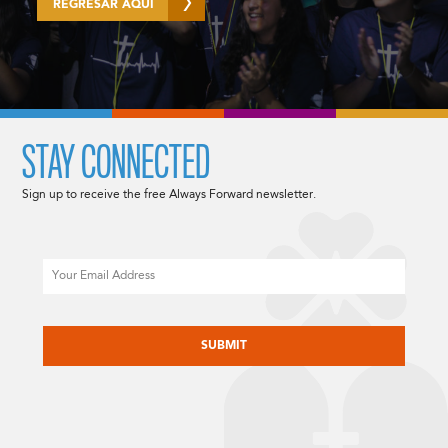
REGRESAR AQUÍ
STAY CONNECTED
Sign up to receive the free Always Forward newsletter.
Email
CAPTCHA