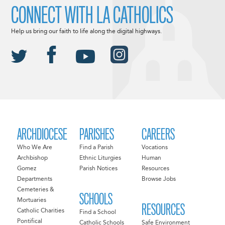
CONNECT WITH LA CATHOLICS
Help us bring our faith to life along the digital highways.
ARCHDIOCESE
PARISHES
CAREERS
Who We Are
Find a Parish
Vocations
Archbishop
Ethnic Liturgies
Human
Gomez
Parish Notices
Resources
Departments
Browse Jobs
Cemeteries &
SCHOOLS
Mortuaries
RESOURCES
Catholic Charities
Find a School
Pontifical
Catholic Schools
Safe Environment