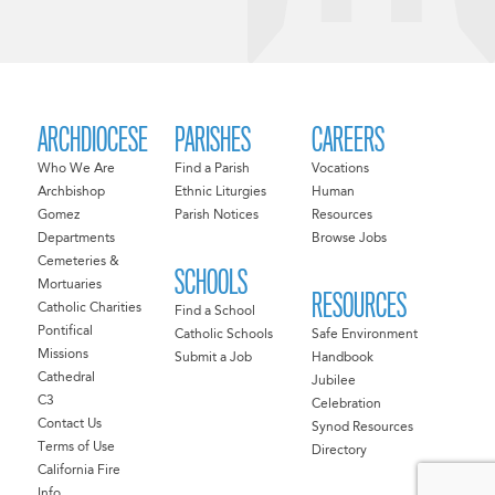
ARCHDIOCESE
PARISHES
CAREERS
Who We Are
Find a Parish
Vocations
Archbishop
Ethnic Liturgies
Human
Gomez
Parish Notices
Resources
Departments
Browse Jobs
Cemeteries &
SCHOOLS
Mortuaries
RESOURCES
Catholic Charities
Find a School
Pontifical
Catholic Schools
Safe Environment
Missions
Submit a Job
Handbook
Cathedral
Jubilee
C3
Celebration
Contact Us
Synod Resources
Terms of Use
Directory
California Fire
Info