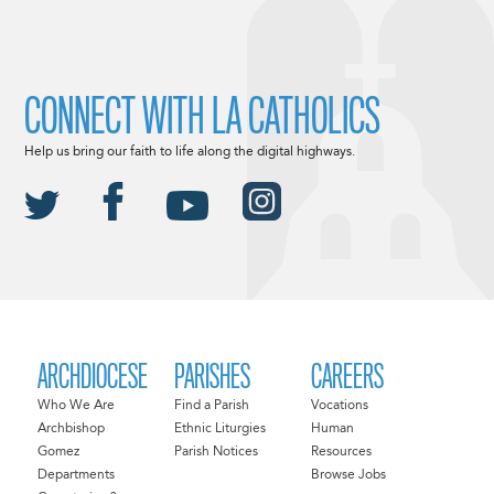
CONNECT WITH LA CATHOLICS
Help us bring our faith to life along the digital highways.
ARCHDIOCESE
PARISHES
CAREERS
Who We Are
Find a Parish
Vocations
Archbishop
Ethnic Liturgies
Human
Gomez
Parish Notices
Resources
Departments
Browse Jobs