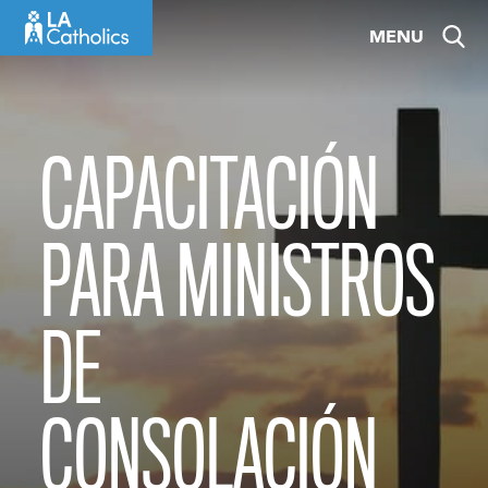
Skip
MENU
to
content
CAPACITACIÓN
PARA MINISTROS
DE
CONSOLACIÓN