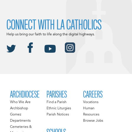
CONNECT WITH LA CATHOLICS
Help us bring our faith to life along the digital highways.
ARCHDIOCESE
PARISHES
CAREERS
Who We Are
Find a Parish
Vocations
Archbishop
Ethnic Liturgies
Human
Gomez
Parish Notices
Resources
Departments
Browse Jobs
Cemeteries &