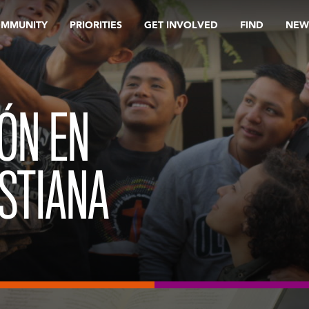
OMMUNITY
PRIORITIES
GET INVOLVED
FIND
NEW
IÓN EN
ISTIANA