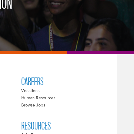
IÓN
.
CAREERS
Vocations
Human Resources
Browse Jobs
RESOURCES