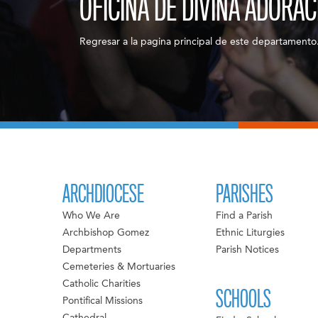
OFICINA DE DIVINA ADORAC
Regresar a la pagina principal de este departamento
ARCHDIOCESE
PARISHES
Who We Are
Find a Parish
Archbishop Gomez
Ethnic Liturgies
Departments
Parish Notices
Cemeteries & Mortuaries
Catholic Charities
SCHOOLS
Pontifical Missions