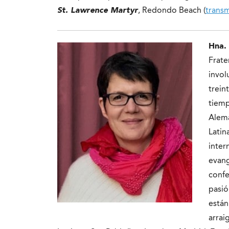
St. Lawrence Martyr
, Redondo Beach (
transm
Hna. 
Frate
invol
trein
tiem
Alema
Latin
inter
evang
confe
pasió
están
arrai