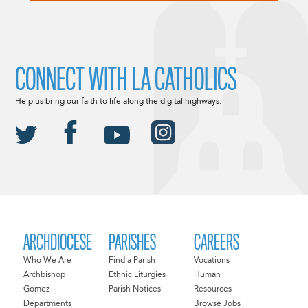
CONNECT WITH LA CATHOLICS
Help us bring our faith to life along the digital highways.
ARCHDIOCESE
PARISHES
CAREERS
Who We Are
Find a Parish
Vocations
Archbishop
Ethnic Liturgies
Human
Gomez
Parish Notices
Resources
Departments
Browse Jobs