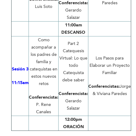
Conferencista:
Paredes
Luis Soto
Gerardo
Salazar
11:00am
DESCANSO
Como
Part 2
acompañar a
Catequesis
los padres de
Virtual: Lo que
Los Pasos para
familia y
todo
Elaborar un Proyecto
Sesión 3
catequistas en
Catequista
Familiar
estos nuevos
debe saber
11:15am
retos
Conferencistas:
Jorge
Conferencista:
& Viviana Paredes
Conferencista:
Gerardo
P. Rene
Salazar
Canales
12:00pm
ORACIÓN