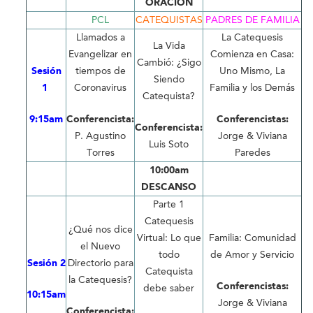
ORACIÓN
PCL
CATEQUISTAS
PADRES DE FAMILIA
Llamados a
La Catequesis
La Vida
Evangelizar en
Comienza en Casa:
Cambió: ¿Sigo
Sesión
tiempos de
Uno Mismo, La
Siendo
1
Coronavirus
Familia y los Demás
Catequista?
9:15am
Conferencista:
Conferencistas:
Conferencista:
P. Agustino
Jorge & Viviana
Luis Soto
Torres
Paredes
10:00am
DESCANSO
Parte 1
Catequesis
¿Qué nos dice
Virtual: Lo que
Familia: Comunidad
el Nuevo
todo
de Amor y Servicio
Sesión 2
Directorio para
Catequista
la Catequesis?
Conferencistas:
debe saber
10:15am
Jorge & Viviana
Conferencista: