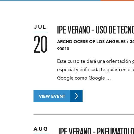
IPE VERANO – USO DE TECN
JUL
20
ARCHDIOCESE OF LOS ANGELES
/
3
90010
Este curso te dará una orientación 
especial y enfocada te guiará en e
Google como Google …
VIEW EVENT
IPE VERANO – PNEUMATOLO
AUG