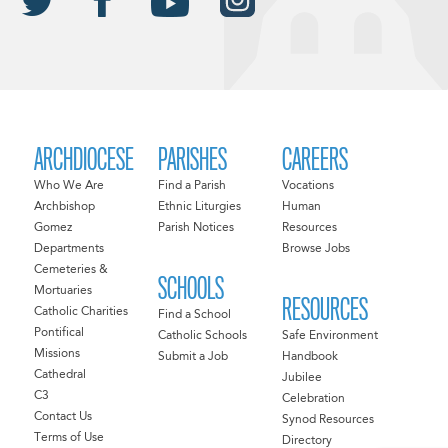
ARCHDIOCESE
PARISHES
CAREERS
Who We Are
Find a Parish
Vocations
Archbishop
Ethnic Liturgies
Human
Gomez
Parish Notices
Resources
Departments
Browse Jobs
Cemeteries &
SCHOOLS
Mortuaries
RESOURCES
Catholic Charities
Find a School
Pontifical
Catholic Schools
Safe Environment
Missions
Submit a Job
Handbook
Cathedral
Jubilee
C3
Celebration
Contact Us
Synod Resources
Terms of Use
Directory