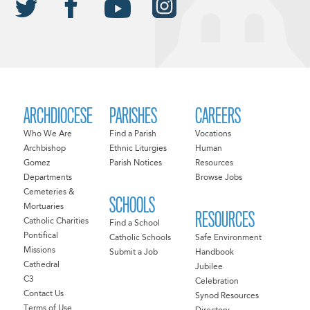
ARCHDIOCESE
PARISHES
CAREERS
Who We Are
Find a Parish
Vocations
Archbishop
Ethnic Liturgies
Human
Gomez
Parish Notices
Resources
Departments
Browse Jobs
Cemeteries &
SCHOOLS
Mortuaries
RESOURCES
Catholic Charities
Find a School
Pontifical
Catholic Schools
Safe Environment
Missions
Submit a Job
Handbook
Cathedral
Jubilee
C3
Celebration
Contact Us
Synod Resources
Terms of Use