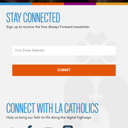
STAY CONNECTED
Sign up to receive the free Always Forward newsletter.
Email
CAPTCHA
CONNECT WITH LA CATHOLICS
Help us bring our faith to life along the digital highways.