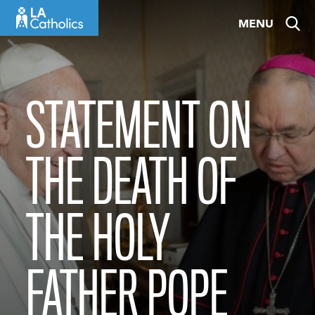
Skip
MENU
to
content
STATEMENT ON
THE DEATH OF
THE HOLY
FATHER POPE