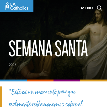
Skip
MENU
to
content
SEMANA SANTA
2026
“Este es un momento para que
realmente reflexionemos sobre el