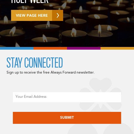
VIEW PAGE HERE
STAY CONNECTED
Sign up to receive the free Always Forward newsletter.
Email
CAPTCHA