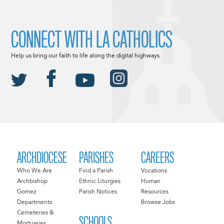
CONNECT WITH LA CATHOLICS
Help us bring our faith to life along the digital highways.
ARCHDIOCESE
PARISHES
CAREERS
Who We Are
Find a Parish
Vocations
Archbishop
Ethnic Liturgies
Human
Gomez
Parish Notices
Resources
Departments
Browse Jobs
Cemeteries &
SCHOOLS
Mortuaries