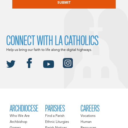
CONNECT WITH LA CATHOLICS
Help us bring our faith to life along the digital highways.
ARCHDIOCESE
PARISHES
CAREERS
Who We Are
Find a Parish
Vocations
Archbishop
Ethnic Liturgies
Human