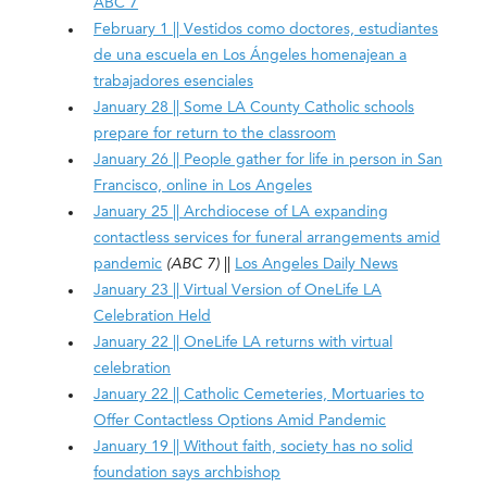
ABC 7
February 1 || Vestidos como doctores, estudiantes
de una escuela en Los Ángeles homenajean a
trabajadores esenciales
January 28 || Some LA County Catholic schools
prepare for return to the classroom
January 26 || People gather for life in person in San
Francisco, online in Los Angeles
January 25 || Archdiocese of LA expanding
contactless services for funeral arrangements amid
pandemic
(ABC 7)
||
Los Angeles Daily News
January 23 || Virtual Version of OneLife LA
Celebration Held
January 22 || OneLife LA returns with virtual
celebration
January 22 || Catholic Cemeteries, Mortuaries to
Offer Contactless Options Amid Pandemic
January 19 || Without faith, society has no solid
foundation says archbishop