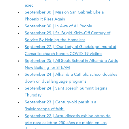
exec
September 30 || Mission San Gabriel: Like a
Phoenix It Rises Again
September 30 || In Awe of All People
September 29 || St. Brigid Kicks-Off Century of
Service By Helping the Homeless
September 27 || ‘Our Lady of Guadalupe’ mural at
Camarillo church honors COVID-19 victims
September 25 || All Souls School in Alhambra Adds
New Building for STEAM
September 24 || Alhambra Catholic school doubles
down on dual language programs
September 24 || Saint Joseph Summit begins
Thursday
September 23 || Century-old parish is a
‘kaleidoscope of faith’
September 22 || Arquidiócesis exhibe obras de
arte para celebrar 250 años de misión en Los