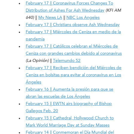
February 17 || Coronavirus Forces Changes To
Distribution of Ashes For Ash Wednesday
(KFI AM
640)
||
My News LA
||
NBC Los Angeles
February 17 || Christians observe Ash Wednesday
February 17 || Miércoles de Ceniza en medio de la
pandemia
February 17 || Católicos celebran el Miércoles de
Ceniza con grandes cambios debido al coronavirus
(La Opinión)
||
Telemundo 52
February 17 || Reciben bendición del Miércoles de
Ceniza en bolsitas para evitar al coronavirus en Los
Ángeles
February 16 || Aumenta la presión para que se
abran las escuelas de Los Ángeles
February 15 || EWTN airs biography of Bishop
Gallegos Feb. 20
February 15 || Cathedral, Hollywood Church to
Mark World Marriage Day at Sunday Masses
February 14 || Conmemoran el Día Mundial del