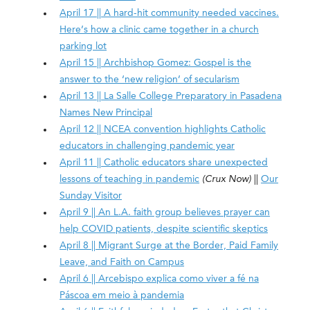
April 17 || A hard-hit community needed vaccines.
Here’s how a clinic came together in a church
parking lot
April 15 || Archbishop Gomez: Gospel is the
answer to the ‘new religion’ of secularism
April 13 || La Salle College Preparatory in Pasadena
Names New Principal
April 12 || NCEA convention highlights Catholic
educators in challenging pandemic year
April 11 || Catholic educators share unexpected
lessons of teaching in pandemic
(Crux Now)
||
Our
Sunday Visitor
April 9 || An L.A. faith group believes prayer can
help COVID patients, despite scientific skeptics
April 8 || Migrant Surge at the Border, Paid Family
Leave, and Faith on Campus
April 6 || Arcebispo explica como viver a fé na
Páscoa em meio à pandemia