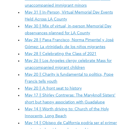
unaccompanied immigrant minors
May 31 || In-Person, Virtual Memorial Day Events
Held Across LA County
May 30 || Mix of virtual, in-person Memorial Day
observances planned for LA County
May 28 || Papa Francisco, Norma Pimentel y José
Gómez: La «trinidad» de los niños migrantes
May 28 || Celebrating the Class of 2021
May 26 || Los Angeles clergy celebrate Mass for
unaccompanied migrant children
May 20 || Charity is fundamental to politics, Pope
Francis tells youth
May 20 || A front seat to history
May 17 || Shirley Contreras: The Maryknoll Sisters’
short but happy association with Guadalupe
May 14 || Worth driving to: Church of the Holy
Innocents, Long Beach
May 14 || Obispo de California podría ser el primer