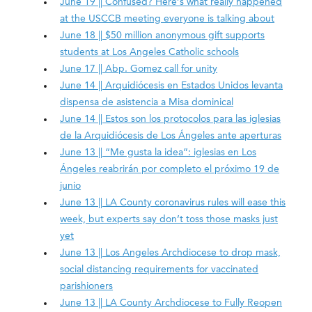
June 19 || Confused? Here’s what really happened
at the USCCB meeting everyone is talking about
June 18 || $50 million anonymous gift supports
students at Los Angeles Catholic schools
June 17 || Abp. Gomez call for unity
June 14 || Arquidiócesis en Estados Unidos levanta
dispensa de asistencia a Misa dominical
June 14 || Estos son los protocolos para las iglesias
de la Arquidiócesis de Los Ángeles ante aperturas
June 13 || “Me gusta la idea”: iglesias en Los
Ángeles reabrirán por completo el próximo 19 de
junio
June 13 || LA County coronavirus rules will ease this
week, but experts say don’t toss those masks just
yet
June 13 || Los Angeles Archdiocese to drop mask,
social distancing requirements for vaccinated
parishioners
June 13 || LA County Archdiocese to Fully Reopen