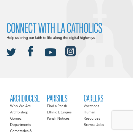
CONNECT WITH LA CATHOLICS
Help us bring our faith to life along the digital highways.
ARCHDIOCESE
PARISHES
CAREERS
Who We Are
Find a Parish
Vocations
Archbishop
Ethnic Liturgies
Human
Gomez
Parish Notices
Resources
Departments
Browse Jobs
Cemeteries &