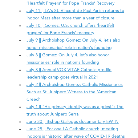
‘Heartfelt Prayers’ for Pope Francis’ Recovery
July 11 || LA’s St. Vincent de Paul Parish returns to
indoor Mass after more than a year of closure
July 10 || Gomez: U.S. church offers ‘heartfelt
prayers’ for Pope Francis’ recovery
July 9 || Archbishop Gomez: On July 4, let’s also
honor missionaries’ role in nation’s founding
July 3 || Gomez: On July 4, let’s also honor
missionaries’ role in nation’s founding
July 3 || Annual VOX VITAE Catholic pro-life
leadership camp goes virtual in 2021
July 2 || Archbishop Gomez: Catholic Missionaries
Such as St. Junípero Witness to the ‘American
Creed’
July 1 || “His primary identity was as a priest”: The
truth about Junípero Serra
June 30 || Bishop Gallegos documentary EWTN
June 28 || For one LA Catholic church, meeting
indoors is ‘historic’ after wave of COVID-19 deaths