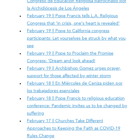
Congreso de Educación Religiosa patrocinado por
la Archidiócesis de Los Ángeles
February 19 || Pope Francis tells L.A. Religious
Congress that ‘in crisis, one’s heart is revealed’
February 19 || Pope to California congress
participants: Let yourselves be struck by what you
see
February 19 || Pope to Proclaim the Promise
Congress: ‘Dream and look ahead!
February 19 || Archbishop Gomez urges prayer,
support for those affected by winter storm
February 18 || En Miércoles de Ceniza piden por
los trabajadores esenciales
February 18 || Pope Francis to religious education
conference: Pandemic invites us to be changed by
suffering
February 17 || Churches Take Different
Approaches to Keeping the Faith as COVID-19
Rules Change