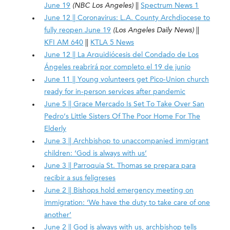
June 19
(NBC Los Angeles)
||
Spectrum News 1
June 12 || Coronavirus: L.A. County Archdiocese to
fully reopen June 19
(Los Angeles Daily News)
||
KFI AM 640
||
KTLA 5 News
June 12 || La Arquidiócesis del Condado de Los
Ángeles reabrirá por completo el 19 de junio
June 11 || Young volunteers get Pico-Union church
ready for in-person services after pandemic
June 5 || Grace Mercado Is Set To Take Over San
Pedro’s Little Sisters Of The Poor Home For The
Elderly
June 3 || Archbishop to unaccompanied immigrant
children: ‘God is always with us’
June 3 || Parroquia St. Thomas se prepara para
recibir a sus feligreses
June 2 || Bishops hold emergency meeting on
immigration: ‘We have the duty to take care of one
another’
June 2 || God is always with us, archbishop tells