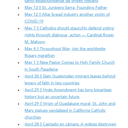
santo estadounidense de origen hispano
May 13 || St. Junipero Serra, Founding Father
May 12 || Altar bread industry another victim of
COVID-19
May 7 || Catholics should staunchly defend voting
rights through dialogue, action — Cardinal Roger
M. Mahony
May 4 || Throughout May, join the worldwide
Rosary marathon
May 1 || New Pastor Comes to Holy Family Church
in South Pasadena
April 30 || Slain Guatemalan migrant leaves behind
legacy of faith in two countries
April 29 || Hyde Amendment has long bipartisan
history but an uncertain future
April 29 || Virgin of Guadalupe mural, St. John and
Mary statues vandalized in California Catholic
churches
April 28 || Captado en cámara: A golpes destruyen