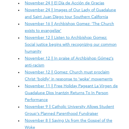
November 24 || El Día de Acción de Gracias
November 24 || Images of Our Lady of Guadalupe
and Saint Juan Diego tour Southern California
November 16 || Archbishop Gomez: ‘The Church
exists to evangelize’
November 12 || Listen to Archbishop Gomez:
Social justice begins with recognizing our common
humanity
November 12 || In praise of Archbishop Gómez’s
anti-racism
November 12 || Gomez: Church must proclaim
Christ ‘boldly’ in response to ‘woke’ movements
November 11 || Free Holiday Pageant La Virgen de
Guadalupe Dios Inantzin Returns To In Person
Performance
November 9 || Catholic University Allows Student
Group’s Planned Parenthood Fundraiser
November 8 || Saving Us from the Gospel of the
Woke