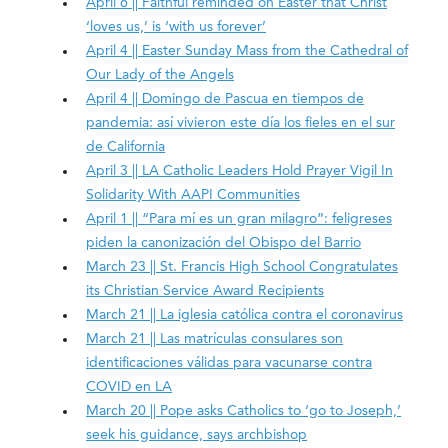
April 6 || Faithful reminded on Easter that Christ
‘loves us,’ is ‘with us forever’
April 4 || Easter Sunday Mass from the Cathedral of
Our Lady of the Angels
April 4 || Domingo de Pascua en tiempos de
pandemia: así vivieron este día los fieles en el sur
de California
April 3 || LA Catholic Leaders Hold Prayer Vigil In
Solidarity With AAPI Communities
April 1 || “Para mí es un gran milagro”: feligreses
piden la canonización del Obispo del Barrio
March 23 || St. Francis High School Congratulates
its Christian Service Award Recipients
March 21 || La iglesia católica contra el coronavirus
March 21 || Las matrículas consulares son
identificaciones válidas para vacunarse contra
COVID en LA
March 20 || Pope asks Catholics to ‘go to Joseph,’
seek his guidance, says archbishop