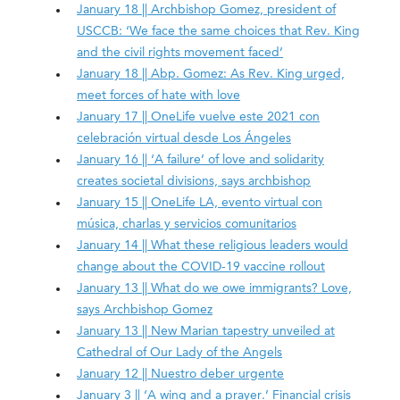
January 18 || Archbishop Gomez, president of
USCCB: ‘We face the same choices that Rev. King
and the civil rights movement faced’
January 18 || Abp. Gomez: As Rev. King urged,
meet forces of hate with love
January 17 || OneLife vuelve este 2021 con
celebración virtual desde Los Ángeles
January 16 || ‘A failure’ of love and solidarity
creates societal divisions, says archbishop
January 15 || OneLife LA, evento virtual con
música, charlas y servicios comunitarios
January 14 || What these religious leaders would
change about the COVID-19 vaccine rollout
January 13 || What do we owe immigrants? Love,
says Archbishop Gomez
January 13 || New Marian tapestry unveiled at
Cathedral of Our Lady of the Angels
January 12 || Nuestro deber urgente
January 3 || ‘A wing and a prayer.’ Financial crisis