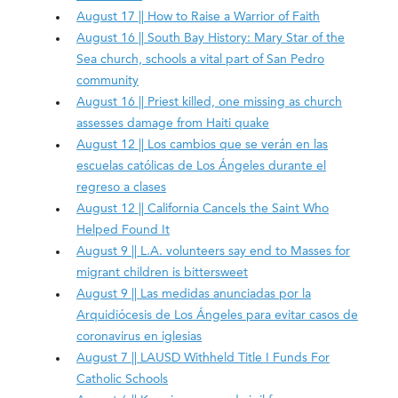
August 17 || How to Raise a Warrior of Faith
August 16 || South Bay History: Mary Star of the
Sea church, schools a vital part of San Pedro
community
August 16 || Priest killed, one missing as church
assesses damage from Haiti quake
August 12 || Los cambios que se verán en las
escuelas católicas de Los Ángeles durante el
regreso a clases
August 12 || California Cancels the Saint Who
Helped Found It
August 9 || L.A. volunteers say end to Masses for
migrant children is bittersweet
August 9 || Las medidas anunciadas por la
Arquidiócesis de Los Ángeles para evitar casos de
coronavirus en iglesias
August 7 || LAUSD Withheld Title I Funds For
Catholic Schools