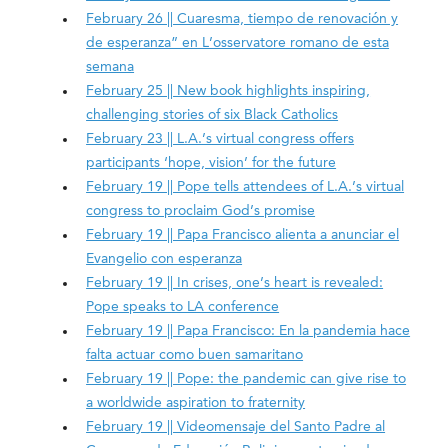
February 26 || Cuaresma, tiempo de renovación y
de esperanza” en L’osservatore romano de esta
semana
February 25 || New book highlights inspiring,
challenging stories of six Black Catholics
February 23 || L.A.’s virtual congress offers
participants ‘hope, vision’ for the future
February 19 || Pope tells attendees of L.A.’s virtual
congress to proclaim God’s promise
February 19 || Papa Francisco alienta a anunciar el
Evangelio con esperanza
February 19 || In crises, one’s heart is revealed:
Pope speaks to LA conference
February 19 || Papa Francisco: En la pandemia hace
falta actuar como buen samaritano
February 19 || Pope: the pandemic can give rise to
a worldwide aspiration to fraternity
February 19 || Videomensaje del Santo Padre al