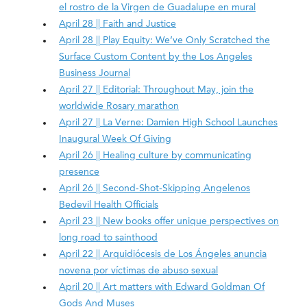
el rostro de la Virgen de Guadalupe en mural
April 28 || Faith and Justice
April 28 || Play Equity: We’ve Only Scratched the
Surface Custom Content by the Los Angeles
Business Journal
April 27 || Editorial: Throughout May, join the
worldwide Rosary marathon
April 27 || La Verne: Damien High School Launches
Inaugural Week Of Giving
April 26 || Healing culture by communicating
presence
April 26 || Second-Shot-Skipping Angelenos
Bedevil Health Officials
April 23 || New books offer unique perspectives on
long road to sainthood
April 22 || Arquidiócesis de Los Ángeles anuncia
novena por víctimas de abuso sexual
April 20 || Art matters with Edward Goldman Of
Gods And Muses