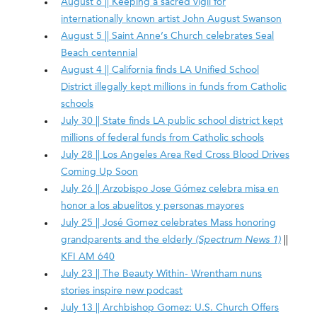
August 6 || Keeping a sacred vigil for
internationally known artist John August Swanson
August 5 || Saint Anne’s Church celebrates Seal
Beach centennial
August 4 || California finds LA Unified School
District illegally kept millions in funds from Catholic
schools
July 30 || State finds LA public school district kept
millions of federal funds from Catholic schools
July 28 || Los Angeles Area Red Cross Blood Drives
Coming Up Soon
July 26 || Arzobispo Jose Gómez celebra misa en
honor a los abuelitos y personas mayores
July 25 || José Gomez celebrates Mass honoring
grandparents and the elderly
(Spectrum News 1)
||
KFI AM 640
July 23 || The Beauty Within- Wrentham nuns
stories inspire new podcast
July 13 || Archbishop Gomez: U.S. Church Offers