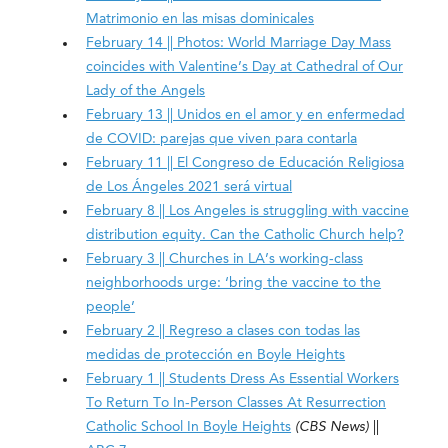
Matrimonio en las misas dominicales
February 14 || Photos: World Marriage Day Mass
coincides with Valentine’s Day at Cathedral of Our
Lady of the Angels
February 13 || Unidos en el amor y en enfermedad
de COVID: parejas que viven para contarla
February 11 || El Congreso de Educación Religiosa
de Los Ángeles 2021 será virtual
February 8 || Los Angeles is struggling with vaccine
distribution equity. Can the Catholic Church help?
February 3 || Churches in LA’s working-class
neighborhoods urge: ‘bring the vaccine to the
people’
February 2 || Regreso a clases con todas las
medidas de protección en Boyle Heights
February 1 || Students Dress As Essential Workers
To Return To In-Person Classes At Resurrection
Catholic School In Boyle Heights
(CBS News)
||