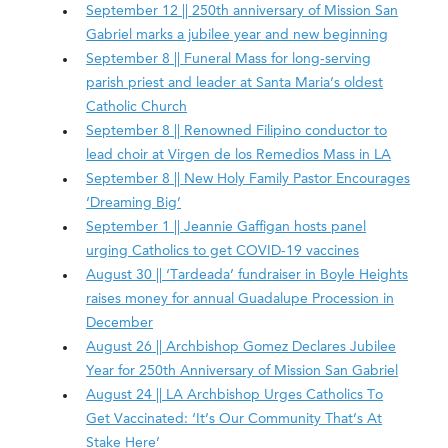
September 12 || 250th anniversary of Mission San
Gabriel marks a jubilee year and new beginning
September 8 || Funeral Mass for long-serving
parish priest and leader at Santa Maria’s oldest
Catholic Church
September 8 || Renowned Filipino conductor to
lead choir at Virgen de los Remedios Mass in LA
September 8 || New Holy Family Pastor Encourages
‘Dreaming Big’
September 1 || Jeannie Gaffigan hosts panel
urging Catholics to get COVID-19 vaccines
August 30 || ‘Tardeada’ fundraiser in Boyle Heights
raises money for annual Guadalupe Procession in
December
August 26 || Archbishop Gomez Declares Jubilee
Year for 250th Anniversary of Mission San Gabriel
August 24 || LA Archbishop Urges Catholics To
Get Vaccinated: ‘It’s Our Community That’s At
Stake Here’