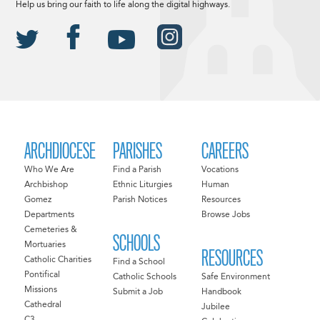
Help us bring our faith to life along the digital highways.
ARCHDIOCESE
PARISHES
CAREERS
Who We Are
Find a Parish
Vocations
Archbishop
Ethnic Liturgies
Human
Gomez
Parish Notices
Resources
Departments
Browse Jobs
Cemeteries &
SCHOOLS
Mortuaries
RESOURCES
Catholic Charities
Find a School
Pontifical
Catholic Schools
Safe Environment
Missions
Submit a Job
Handbook
Cathedral
Jubilee
C3