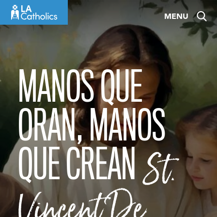
Skip
MENU
to
content
MANOS QUE
ORAN, MANOS
QUE CREAN
St.
Vincent De