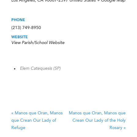
Los Angeles
,
CA
90007-2597
United States
+ Google Map
PHONE
(213) 749-8950
WEBSITE
View Parish/School Website
Elem Catequesis (SP)
«
Manos que Oran, Manos
Manos que Oran, Manos que
que Crean
Our Lady of
Crean
Our Lady of the Holy
Refuge
Rosary
»