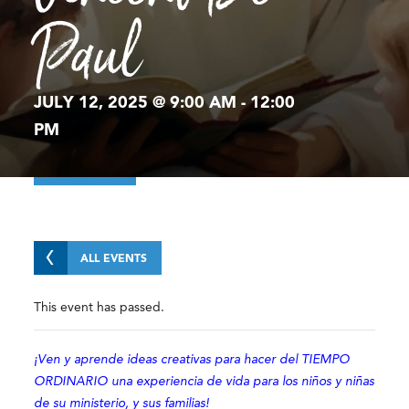
Paul
JULY 12, 2025 @ 9:00 AM
-
12:00
PM
ALL EVENTS
This event has passed.
¡Ven y aprende ideas creativas para hacer del TIEMPO
ORDINARIO una experiencia de vida para los niños y niñas
de su ministerio, y sus familias!