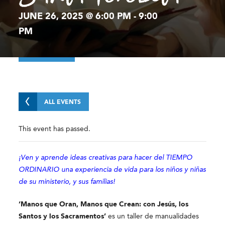
JUNE 26, 2025 @ 6:00 PM
-
9:00
PM
ALL EVENTS
This event has passed.
¡Ven y aprende ideas creativas para hacer del TIEMPO
ORDINARIO una experiencia de vida para los niños y niñas
de su ministerio, y sus familias!
‘Manos que Oran, Manos que Crean: con Jesús, los
Santos y los Sacramentos’
es un taller de manualidades