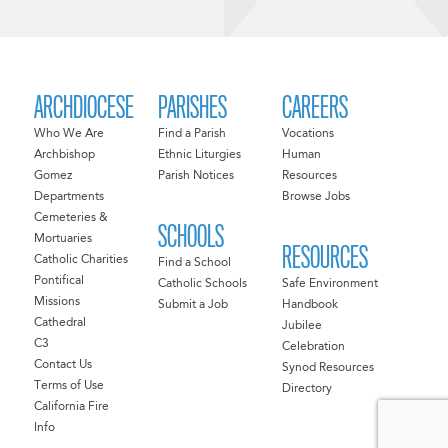
ARCHDIOCESE
PARISHES
CAREERS
Who We Are
Find a Parish
Vocations
Archbishop
Ethnic Liturgies
Human
Gomez
Parish Notices
Resources
Departments
Browse Jobs
Cemeteries &
SCHOOLS
Mortuaries
RESOURCES
Catholic Charities
Find a School
Pontifical
Catholic Schools
Safe Environment
Missions
Submit a Job
Handbook
Cathedral
Jubilee
C3
Celebration
Contact Us
Synod Resources
Terms of Use
Directory
California Fire
Info