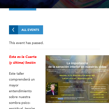
ALL EVENTS
This event has passed.
Esta es la Cuarta
(y última) Sesión
Este taller
comprenderá un
mayor
entendimiento
sobre nuestra
sombra psico-
espiritual, teorías