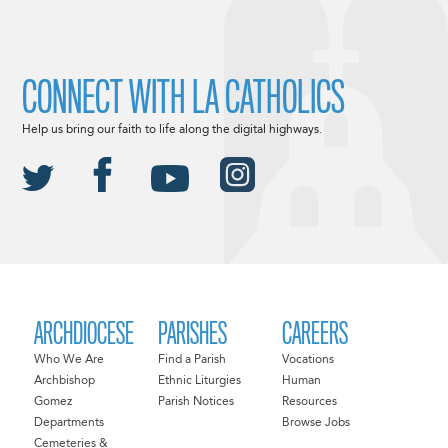
CONNECT WITH LA CATHOLICS
Help us bring our faith to life along the digital highways.
ARCHDIOCESE
PARISHES
CAREERS
Who We Are
Find a Parish
Vocations
Archbishop
Ethnic Liturgies
Human
Gomez
Parish Notices
Resources
Departments
Browse Jobs
Cemeteries &