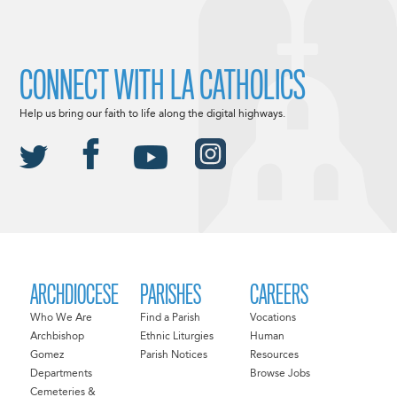
CONNECT WITH LA CATHOLICS
Help us bring our faith to life along the digital highways.
ARCHDIOCESE
PARISHES
CAREERS
Who We Are
Find a Parish
Vocations
Archbishop
Ethnic Liturgies
Human
Gomez
Parish Notices
Resources
Departments
Browse Jobs
Cemeteries &