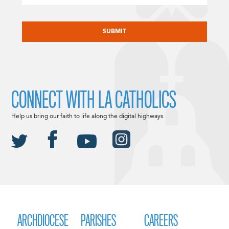
CAPTCHA
CONNECT WITH LA CATHOLICS
Help us bring our faith to life along the digital highways.
ARCHDIOCESE
PARISHES
CAREERS