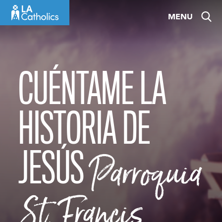
Skip
MENU
to
content
CUÉNTAME LA
HISTORIA DE
JESÚS
Parroquia
St. Francis