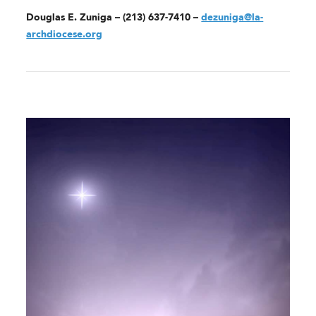
Douglas E. Zuniga – (213) 637-7410 –
dezuniga@la-
archdiocese.org