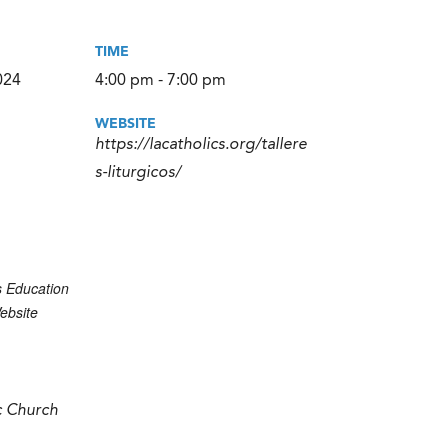
TIME
024
4:00 pm - 7:00 pm
WEBSITE
https://lacatholics.org/tallere
s-liturgicos/
s Education
ebsite
c Church