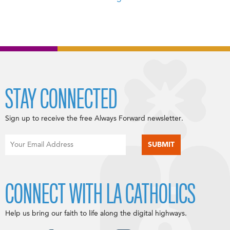
STAY CONNECTED
Sign up to receive the free Always Forward newsletter.
CONNECT WITH LA CATHOLICS
Help us bring our faith to life along the digital highways.