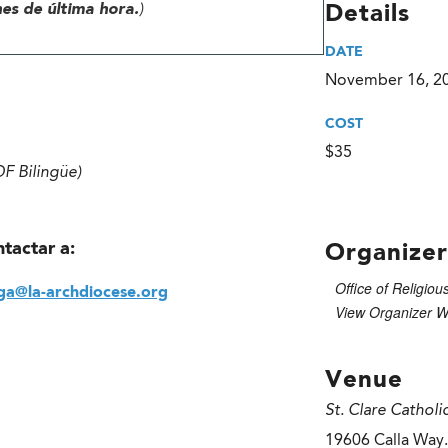
nes de última hora.
)
Details
DATE
November 16, 2
COST
$35
DF Bilingüe)
ntactar a:
Organizer
Office of Religiou
ga@la-archdiocese.org
View Organizer W
Venue
St. Clare Catholi
19606 Calla Way.