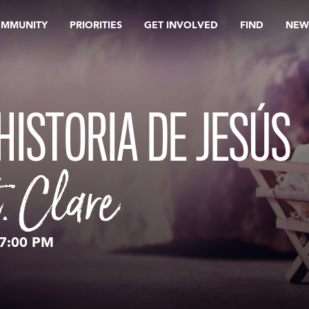
OMMUNITY
PRIORITIES
GET INVOLVED
FIND
NEW
HISTORIA DE JESÚS
. Clare
7:00 PM