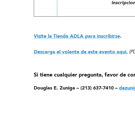
inscripcio
Visite la Tienda ADLA para inscribirse
.
Descarga el volante de este evento aquí.
(P
Si tiene cualquier pregunta, favor de co
Douglas E. Zuniga – (213) 637-7410 –
dezuni