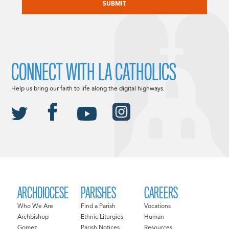
CONNECT WITH LA CATHOLICS
Help us bring our faith to life along the digital highways.
ARCHDIOCESE
PARISHES
CAREERS
Who We Are
Find a Parish
Vocations
Archbishop
Ethnic Liturgies
Human
Gomez
Parish Notices
Resources