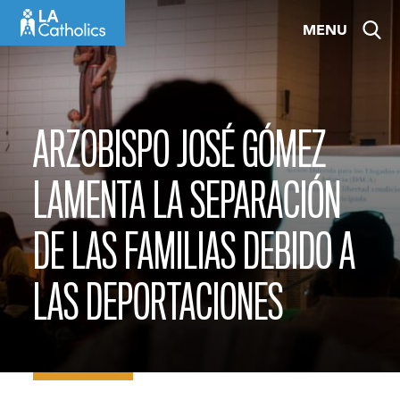
Skip
MENU
to
content
ARZOBISPO JOSÉ GÓMEZ
LAMENTA LA SEPARACIÓN
DE LAS FAMILIAS DEBIDO A
LAS DEPORTACIONES