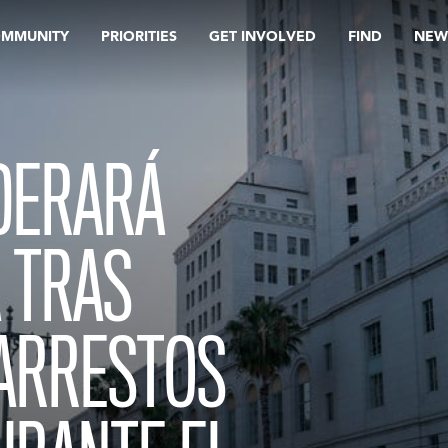
OMMUNITY
PRIORITIES
GET INVOLVED
FIND
NEW
DERARÁ
A TRAS
 ARRESTOS