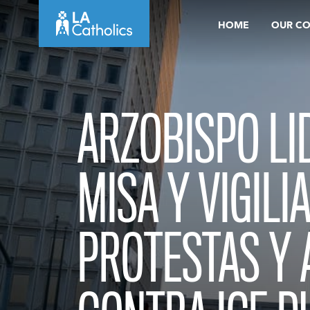
Skip
HOME
OUR C
to
content
ARZOBISPO LI
MISA Y VIGILI
PROTESTAS Y