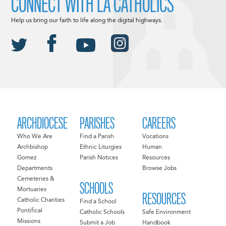
CONNECT WITH LA CATHOLICS
Help us bring our faith to life along the digital highways.
ARCHDIOCESE
PARISHES
CAREERS
Who We Are
Find a Parish
Vocations
Archbishop
Ethnic Liturgies
Human
Gomez
Parish Notices
Resources
Departments
Browse Jobs
Cemeteries &
SCHOOLS
Mortuaries
RESOURCES
Catholic Charities
Find a School
Pontifical
Catholic Schools
Safe Environment
Missions
Submit a Job
Handbook