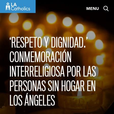
Skip
MENU
to
content
‘RESPETO Y DIGNIDAD.’
CONMEMORACIÓN
INTERRELIGIOSA POR LAS
PERSONAS SIN HOGAR EN
LOS ÁNGELES