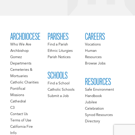
ARCHDIOCESE
PARISHES
CAREERS
Who We Are
Find a Parish
Vocations
Archbishop
Ethnic Liturgies
Human
Gomez
Parish Notices
Resources
Departments
Browse Jobs
Cemeteries &
SCHOOLS
Mortuaries
RESOURCES
Catholic Charities
Find a School
Pontifical
Catholic Schools
Safe Environment
Missions
Submit a Job
Handbook
Cathedral
Jubilee
C3
Celebration
Contact Us
Synod Resources
Terms of Use
Directory
California Fire
Info