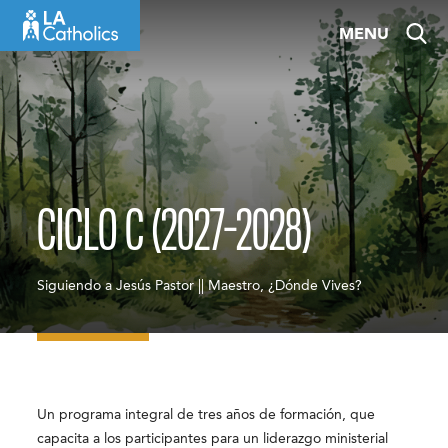
Skip
MENU
to
content
CICLO C (2027-2028)
Siguiendo a Jesús Pastor || Maestro, ¿Dónde Vives?
Un programa integral de tres años de formación, que
capacita a los participantes para un liderazgo ministerial