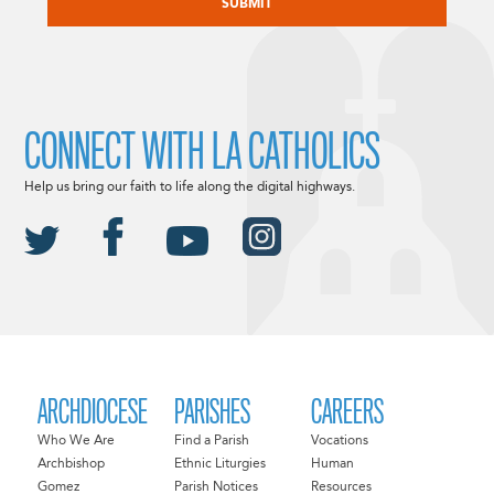
CONNECT WITH LA CATHOLICS
Help us bring our faith to life along the digital highways.
ARCHDIOCESE
PARISHES
CAREERS
Who We Are
Find a Parish
Vocations
Archbishop
Ethnic Liturgies
Human
Gomez
Parish Notices
Resources