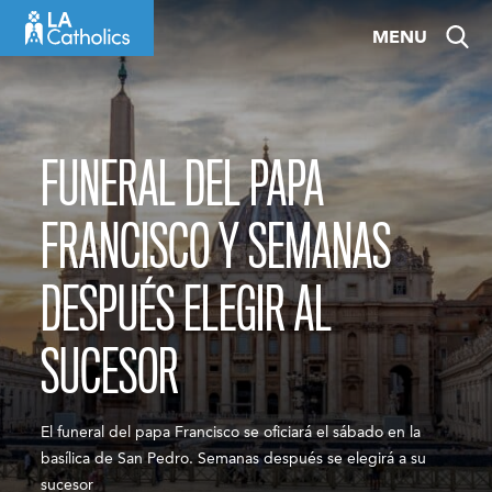
Skip
MENU
to
content
FUNERAL DEL PAPA
FRANCISCO Y SEMANAS
DESPUÉS ELEGIR AL
SUCESOR
El funeral del papa Francisco se oficiará el sábado en la
basílica de San Pedro. Semanas después se elegirá a su
sucesor