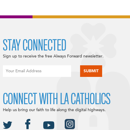
STAY CONNECTED
Sign up to receive the free Always Forward newsletter.
CONNECT WITH LA CATHOLICS
Help us bring our faith to life along the digital highways.