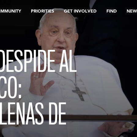
OMMUNITY
PRIORITIES
GET INVOLVED
FIND
NEW
DESPIDE AL
CO:
LENAS DE