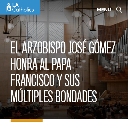
Skip
MENU
to
content
EL ARZOBISPO JOSÉ GÓMEZ
HONRA AL PAPA
FRANCISCO Y SUS
MÚLTIPLES BONDADES