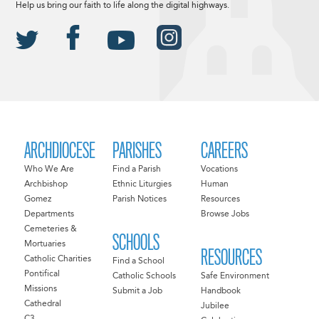
Help us bring our faith to life along the digital highways.
ARCHDIOCESE
PARISHES
CAREERS
Who We Are
Find a Parish
Vocations
Archbishop
Ethnic Liturgies
Human
Gomez
Parish Notices
Resources
Departments
Browse Jobs
Cemeteries &
SCHOOLS
Mortuaries
RESOURCES
Catholic Charities
Find a School
Pontifical
Catholic Schools
Safe Environment
Missions
Submit a Job
Handbook
Cathedral
Jubilee