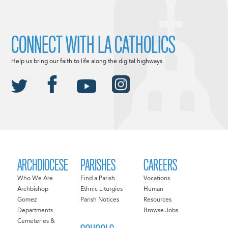
CONNECT WITH LA CATHOLICS
Help us bring our faith to life along the digital highways.
ARCHDIOCESE
PARISHES
CAREERS
Who We Are
Find a Parish
Vocations
Archbishop
Ethnic Liturgies
Human
Gomez
Parish Notices
Resources
Departments
Browse Jobs
Cemeteries &