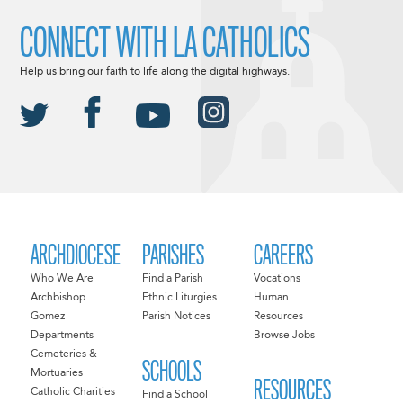
CONNECT WITH LA CATHOLICS
Help us bring our faith to life along the digital highways.
ARCHDIOCESE
PARISHES
CAREERS
Who We Are
Find a Parish
Vocations
Archbishop
Ethnic Liturgies
Human
Gomez
Parish Notices
Resources
Departments
Browse Jobs
Cemeteries &
SCHOOLS
Mortuaries
RESOURCES
Catholic Charities
Find a School