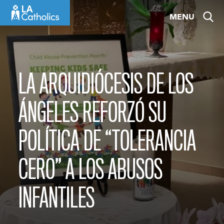
Skip
MENU
to
content
LA ARQUIDIÓCESIS DE LOS
ÁNGELES REFORZÓ SU
POLÍTICA DE “TOLERANCIA
CERO” A LOS ABUSOS
INFANTILES