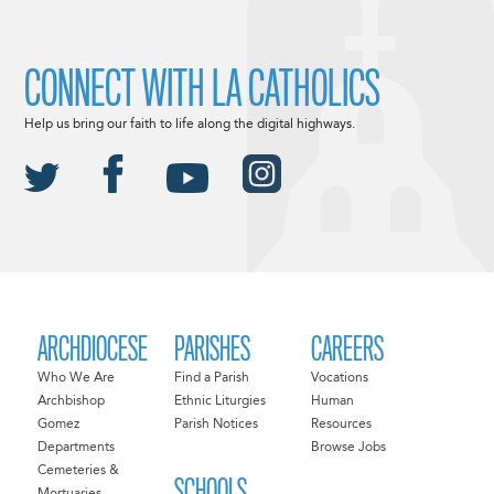
CONNECT WITH LA CATHOLICS
Help us bring our faith to life along the digital highways.
ARCHDIOCESE
PARISHES
CAREERS
Who We Are
Find a Parish
Vocations
Archbishop
Ethnic Liturgies
Human
Gomez
Parish Notices
Resources
Departments
Browse Jobs
Cemeteries &
SCHOOLS