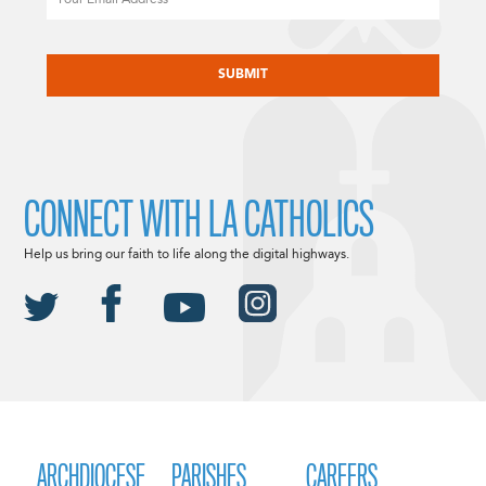
CAPTCHA
CONNECT WITH LA CATHOLICS
Help us bring our faith to life along the digital highways.
ARCHDIOCESE
PARISHES
CAREERS