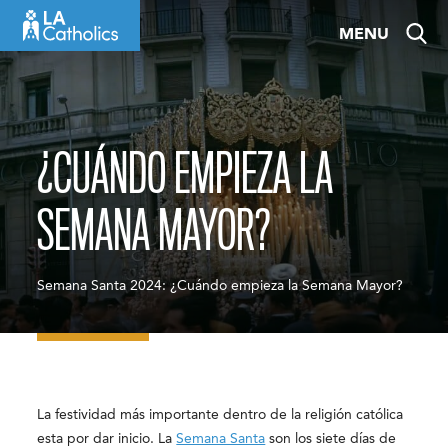
Skip
MENU
to
content
¿CUÁNDO EMPIEZA LA
SEMANA MAYOR?
Semana Santa 2024: ¿Cuándo empieza la Semana Mayor?
La festividad más importante dentro de la religión católica
esta por dar inicio. La
Semana Santa
son los siete días de