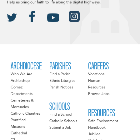
Help us bring our faith to life along the digital highways.
ARCHDIOCESE
PARISHES
CAREERS
Who We Are
Find a Parish
Vocations
Archbishop
Ethnic Liturgies
Human
Gomez
Parish Notices
Resources
Departments
Browse Jobs
Cemeteries &
SCHOOLS
Mortuaries
RESOURCES
Catholic Charities
Find a School
Pontifical
Catholic Schools
Safe Environment
Missions
Submit a Job
Handbook
Cathedral
Jubilee