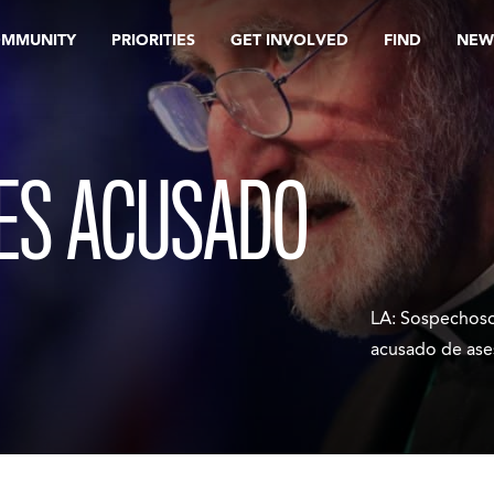
OMMUNITY
PRIORITIES
GET INVOLVED
FIND
NEW
ES ACUSADO
LA: Sospechoso
acusado de ase