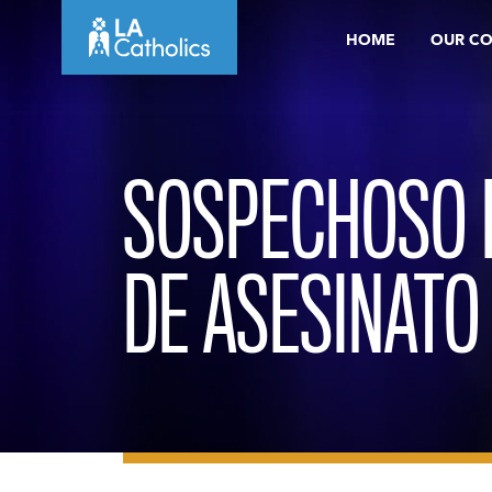
Skip
HOME
OUR C
to
content
SOSPECHOSO 
DE ASESINATO