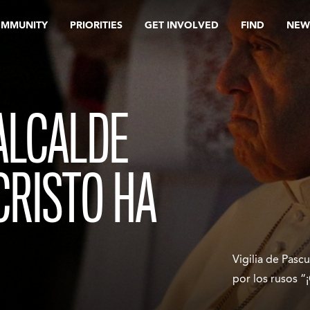
OMMUNITY
PRIORITIES
GET INVOLVED
FIND
NEW
 ALCALDE
CRISTO HA
Vigilia de Pasc
por los rusos “