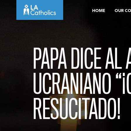
Skip
HOME
OUR C
to
content
PAPA DICE AL
UCRANIANO “¡
RESUCITADO!