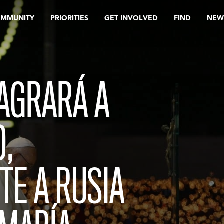
OMMUNITY
PRIORITIES
GET INVOLVED
FIND
NEW
AGRARÁ A
D,
TE A RUSIA