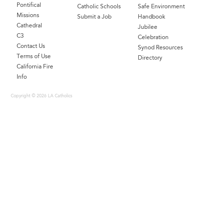
Pontifical
Catholic Schools
Safe Environment
Missions
Submit a Job
Handbook
Cathedral
Jubilee
C3
Celebration
Contact Us
Synod Resources
Terms of Use
Directory
California Fire
Info
Copyright © 2026 LA Catholics