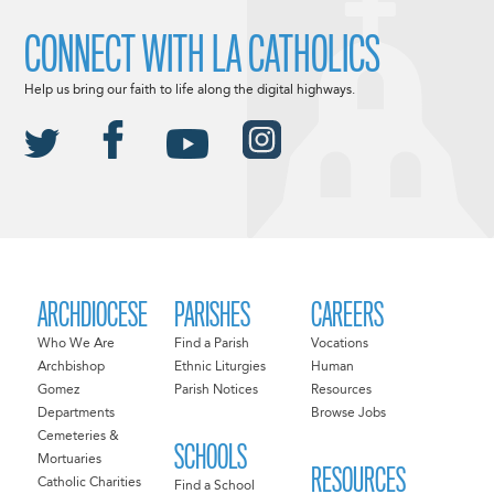
CONNECT WITH LA CATHOLICS
Help us bring our faith to life along the digital highways.
ARCHDIOCESE
PARISHES
CAREERS
Who We Are
Find a Parish
Vocations
Archbishop
Ethnic Liturgies
Human
Gomez
Parish Notices
Resources
Departments
Browse Jobs
Cemeteries &
SCHOOLS
Mortuaries
RESOURCES
Catholic Charities
Find a School