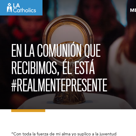
Skip
M
to
content
EN LA COMUNIÓN QUE
RECIBIMOS, ÉL ESTÁ
#REALMENTEPRESENTE
“Con toda la fuerza de mi alma yo suplico a la juventud