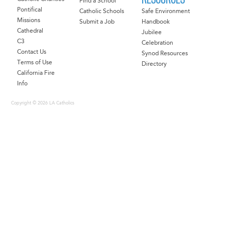
Find a School
Pontifical
Catholic Schools
Safe Environment
Missions
Submit a Job
Handbook
Cathedral
Jubilee
C3
Celebration
Contact Us
Synod Resources
Terms of Use
Directory
California Fire
Info
Copyright © 2026 LA Catholics