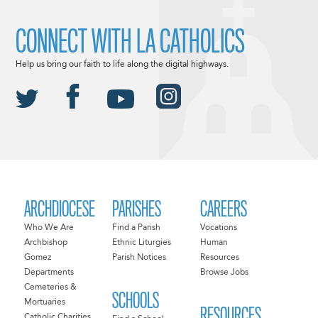
CONNECT WITH LA CATHOLICS
Help us bring our faith to life along the digital highways.
ARCHDIOCESE
PARISHES
CAREERS
Who We Are
Find a Parish
Vocations
Archbishop
Ethnic Liturgies
Human
Gomez
Parish Notices
Resources
Departments
Browse Jobs
Cemeteries &
SCHOOLS
Mortuaries
RESOURCES
Catholic Charities