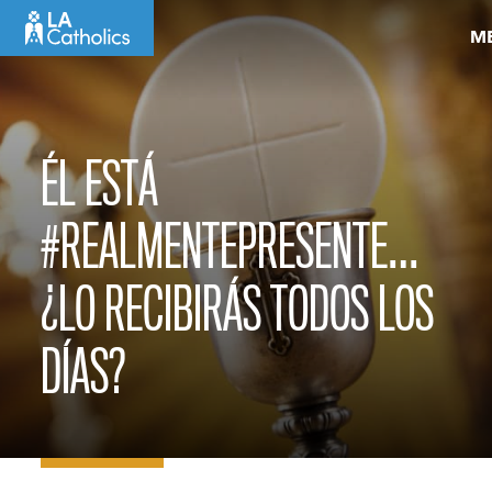
Skip
M
to
content
ÉL ESTÁ
#REALMENTEPRESENTE…
¿LO RECIBIRÁS TODOS LOS
DÍAS?