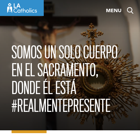
Skip
MENU
to
content
SOMOS UN SOLO CUERPO
EN EL SACRAMENTO,
DONDE ÉL ESTÁ
#REALMENTEPRESENTE