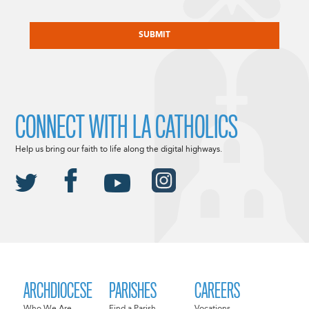
CAPTCHA
CONNECT WITH LA CATHOLICS
Help us bring our faith to life along the digital highways.
ARCHDIOCESE
PARISHES
CAREERS
Who We Are
Find a Parish
Vocations