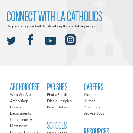
CONNECT WITH LA CATHOLICS
Help us bring our faith to life along the digital highways.
ARCHDIOCESE
PARISHES
CAREERS
Who We Are
Find a Parish
Vocations
Archbishop
Ethnic Liturgies
Human
Gomez
Parish Notices
Resources
Departments
Browse Jobs
Cemeteries &
SCHOOLS
Mortuaries
RESOURCES
Catholic Charities