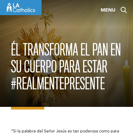
Skip
MENU
to
content
ÉL TRANSFORMA EL PAN EN
SU CUERPO PARA ESTAR
#REALMENTEPRESENTE
“Si la palabra del Señor Jesús es tan poderosa como para