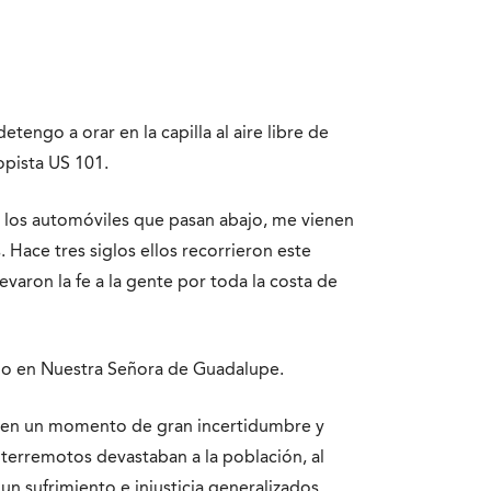
tengo a orar en la capilla al aire libre de
opista US 101.
o los automóviles que pasan abajo, me vienen
 Hace tres siglos ellos recorrieron este
varon la fe a la gente por toda la costa de
ho en Nuestra Señora de Guadalupe.
o en un momento de gran incertidumbre y
y terremotos devastaban a la población, al
y un sufrimiento e injusticia generalizados.