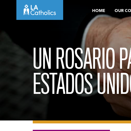
Skip
HOME
OUR C
to
content
UN ROSARIO P
ESTADOS UNI