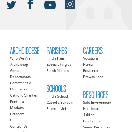
ARCHDIOCESE
PARISHES
CAREERS
Who We Are
Find a Parish
Vocations
Archbishop
Ethnic Liturgies
Human
Gomez
Parish Notices
Resources
Departments
Browse Jobs
Cemeteries &
SCHOOLS
Mortuaries
RESOURCES
Catholic Charities
Find a School
Pontifical
Catholic Schools
Safe Environment
Missions
Submit a Job
Handbook
Cathedral
Jubilee
C3
Celebration
Contact Us
Synod Resources