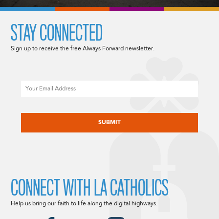
STAY CONNECTED
Sign up to receive the free Always Forward newsletter.
Email
CAPTCHA
CONNECT WITH LA CATHOLICS
Help us bring our faith to life along the digital highways.