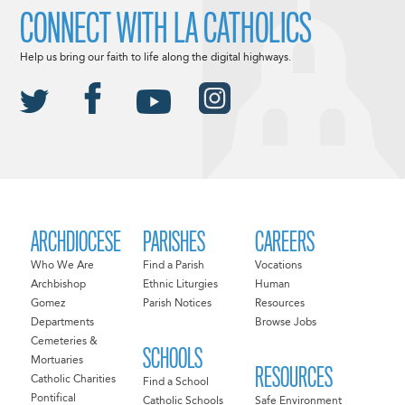
CONNECT WITH LA CATHOLICS
Help us bring our faith to life along the digital highways.
ARCHDIOCESE
PARISHES
CAREERS
Who We Are
Find a Parish
Vocations
Archbishop
Ethnic Liturgies
Human
Gomez
Parish Notices
Resources
Departments
Browse Jobs
Cemeteries &
SCHOOLS
Mortuaries
RESOURCES
Catholic Charities
Find a School
Pontifical
Catholic Schools
Safe Environment