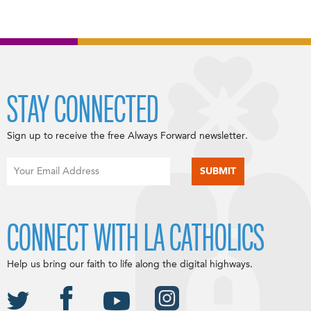
STAY CONNECTED
Sign up to receive the free Always Forward newsletter.
CONNECT WITH LA CATHOLICS
Help us bring our faith to life along the digital highways.