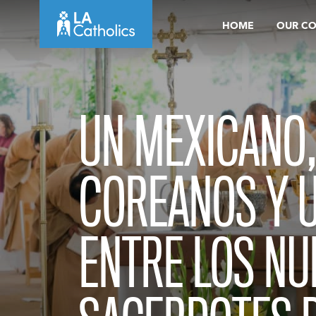
Skip
HOME
OUR C
to
content
UN MEXICANO,
COREANOS Y U
ENTRE LOS NU